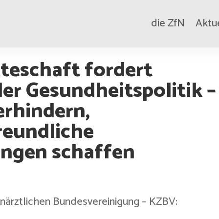
die ZfN
Aktu
teschaft fordert
er Gesundheitspolitik –
erhindern,
reundliche
ngen schaffen
närztlichen Bundesvereinigung – KZBV: