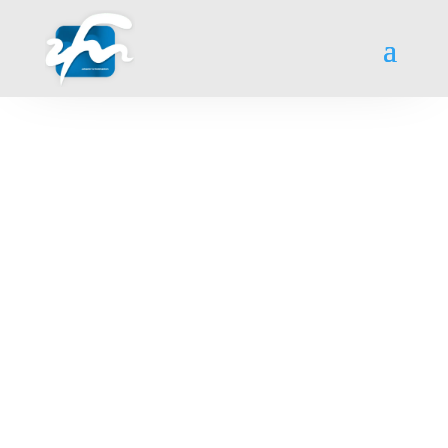
Herzlich
Willkommen!
Wir freuen uns, dass Sie die Seiten von
Zahnärzte für Niedersachsen e.V. (ZfN)
besuchen.