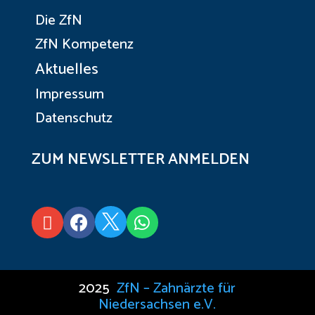
Die ZfN
ZfN Kompetenz
Aktuelles
Impressum
Datenschutz
ZUM NEWSLETTER ANMELDEN




2025
ZfN – Zahnärzte für
Niedersachsen e.V.