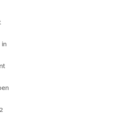
t
 in
nt
ben
2