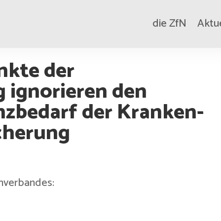
die ZfN
Aktu
nkte der
 ignorieren den
nzbedarf der Kranken-
cherung
nverbandes: