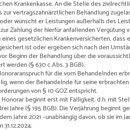
chen Krankenkasse. An die Stelle des zivilrecht
des zur vertragszahnärztlichen Behandlung zuge
 oder wünscht er Leistungen außerhalb des Leis
 zur Zahlung der hierfür anfallenden Vergütung v
eines gesetzlichen Krankenversicherten, dass 
 gesichert ist oder ergeben sich nach den Umstä
vor Beginn der Behandlung über die voraussicht
iert werden (§ 630 c Abs. 3 BGB).
e Honoraranspruch für die vom Behandelnden erb
lig, wenn der Behandelnde für seine erbrachten
forderungen von § 10 GOZ entspricht.
onorar beginnt erst mit Fälligkeit, d.h. mit Stel
rei Jahre (§ 195 BGB). Die Verjährung beginnt 
us dem Jahre 2021 –unabhängig davon, ob sie im 
m 31.12.2024.